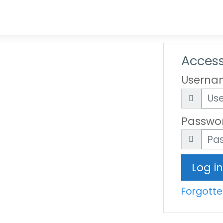
Access
Userna
Passwo
Log in
Forgott